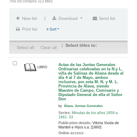
This list contains 313 titles
|
New list
Download
Send list
Print list
Sort
Select titles to:
Select all
Clear all
Actas de las Juntas Generales
LIBRO
Ordinarias celebradas en la N.y L.
villa de Salinas de Añana desde el
día 4 al 7 de Mayo, ambos
inclusive, por esta M. N. y M. L.
Provincia de Álava, siendo
Maestre de Campo, Comisario y
Diputado General de ella el Señor
Don
by
Álava. Juntas Generales
Series:
Minutas de los años 1859 a
1861. 33
Publication details:
Vitoria
Viuda de
Manteli e Hijos
s.a. [1860]
Online access: