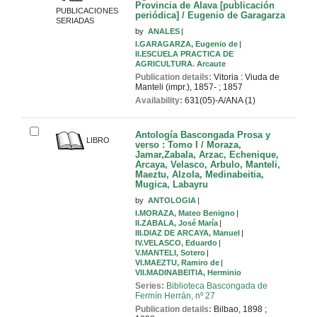
Provincia de Alava [publicación
PUBLICACIONES
periódica] / Eugenio de Garagarza
SERIADAS
by
ANALES
I.GARAGARZA, Eugenio de
II.ESCUELA PRACTICA DE
AGRICULTURA. Arcaute
Publication details:
Vitoria : Viuda de
Manteli (impr.), 1857-
;
1857
Availability:
631(05)-A/ANA (1)
Antología Bascongada Prosa y
LIBRO
verso : Tomo I / Moraza,
Jamar,Zabala, Arzac, Echenique,
Arcaya, Velasco, Arbulo, Manteli,
Maeztu, Alzola, Medinabeitia,
Mugica, Labayru
by
ANTOLOGIA
I.MORAZA, Mateo Benigno
II.ZABALA, José María
III.DIAZ DE ARCAYA, Manuel
IV.VELASCO, Eduardo
V.MANTELI, Sotero
VI.MAEZTU, Ramiro de
VII.MADINABEITIA, Herminio
Series:
Biblioteca Bascongada de
Fermín Herrán, nº 27
Publication details:
Bilbao, 1898
;