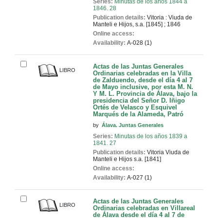
Series:
Minutas de los años 1844 a
1846. 28
Publication details:
Vitoria : Viuda de
Manteli e Hijos, s.a. [1845]
;
1846
Online access:
Availability:
A-028 (1)
Actas de las Juntas Generales
LIBRO
Ordinarias celebradas en la Villa
de Zalduendo, desde el día 4 al 7
de Mayo inclusive, por esta M. N.
Y M. L. Provincia de Álava, bajo la
presidencia del Señor D. Iñigo
Ortés de Velasco y Esquivel
Marqués de la Alameda, Patró
by
Álava. Juntas Generales
Series:
Minutas de los años 1839 a
1841. 27
Publication details:
Vitoria
Viuda de
Manteli e Hijos
s.a. [1841]
Online access:
Availability:
A-027 (1)
Actas de las Juntas Generales
LIBRO
Ordinarias celebradas en Villareal
de Álava desde el día 4 al 7 de