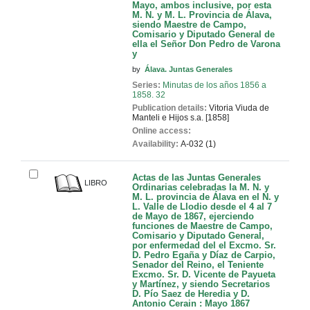
Mayo, ambos inclusive, por esta
M. N. y M. L. Provincia de Álava,
siendo Maestre de Campo,
Comisario y Diputado General de
ella el Señor Don Pedro de Varona
y
by
Álava. Juntas Generales
Series:
Minutas de los años 1856 a
1858. 32
Publication details:
Vitoria
Viuda de
Manteli e Hijos
s.a. [1858]
Online access:
Availability:
A-032 (1)
Actas de las Juntas Generales
LIBRO
Ordinarias celebradas la M. N. y
M. L. provincia de Álava en el N. y
L. Valle de Llodio desde el 4 al 7
de Mayo de 1867, ejerciendo
funciones de Maestre de Campo,
Comisario y Diputado General,
por enfermedad del el Excmo. Sr.
D. Pedro Egaña y Díaz de Carpio,
Senador del Reino, el Teniente
Excmo. Sr. D. Vicente de Payueta
y Martínez, y siendo Secretarios
D. Pío Saez de Heredia y D.
Antonio Cerain : Mayo 1867