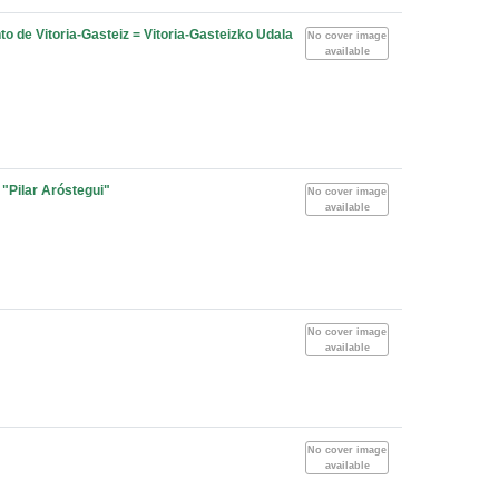
o de Vitoria-Gasteiz = Vitoria-Gasteizko Udala
No cover image
available
 "Pilar Aróstegui"
No cover image
available
No cover image
available
No cover image
available