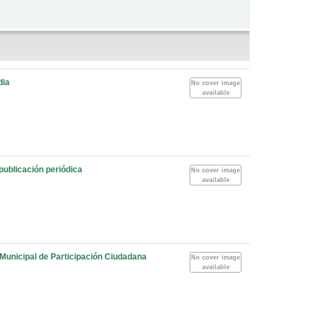
dia
No cover image
available
publicación periódica
No cover image
available
 Municipal de Participación Ciudadana
No cover image
available