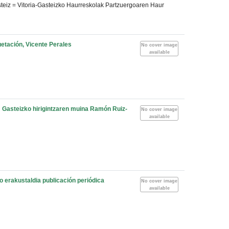
asteiz = Vitoria-Gasteizko Haurreskolak Partzuergoaren Haur
uetación, Vicente Perales
No cover image
available
a : Gasteizko hirigintzaren muina
Ramón Ruiz-
No cover image
available
ko erakustaldia
publicación periódica
No cover image
available