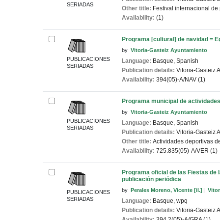
SERIADAS
Other title:
Festival internacional de
Availability:
(1)
Programa [cultural] de navidad = E
by
Vitoria-Gasteiz Ayuntamiento
PUBLICACIONES
Language:
Basque
,
Spanish
SERIADAS
Publication details:
Vitoria-Gasteiz
A
Availability:
394(05)-A/NAV (1)
Programa municipal de actividades 
by
Vitoria-Gasteiz Ayuntamiento
PUBLICACIONES
Language:
Basque
,
Spanish
SERIADAS
Publication details:
Vitoria-Gasteiz
A
Other title:
Actividades deportivas de
Availability:
725.835(05)-A/VER (1)
Programa oficial de las Fiestas de
publicación periódica
by
Perales Moreno, Vicente
[il.]
Vito
PUBLICACIONES
SERIADAS
Language:
Basque
,
wpq
Publication details:
Vitoria-Gasteiz
A
Availability:
394.2(05)-A/GRA (1)