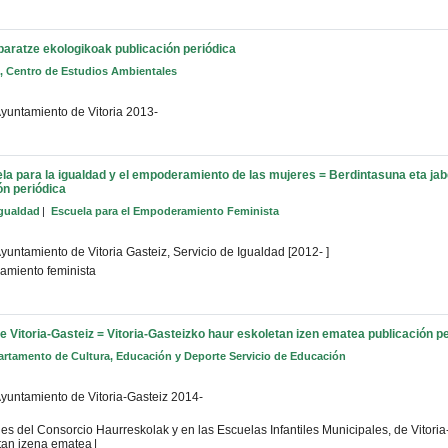
 baratze ekologikoak
publicación periódica
, Centro de Estudios Ambientales
yuntamiento de Vitoria
2013-
la para la igualdad y el empoderamiento de las mujeres = Berdintasuna eta j
ón periódica
Igualdad
Escuela para el Empoderamiento Feminista
yuntamiento de Vitoria Gasteiz, Servicio de Igualdad
[2012- ]
amiento feminista
de Vitoria-Gasteiz = Vitoria-Gasteizko haur eskoletan izen ematea
publicación p
artamento de Cultura, Educación y Deporte Servicio de Educación
yuntamiento de Vitoria-Gasteiz
2014-
iles del Consorcio Haurreskolak y en las Escuelas Infantiles Municipales, de Vitor
tan izena ematea