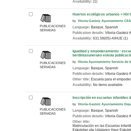
Availability:
(1)
Huertos ecológicos urbanos = Hiri
by
Vitoria-Gasteiz Ayuntamiento CEA
PUBLICACIONES
Language:
Basque
,
Spanish
SERIADAS
Publication details:
Vitoria-Gasteiz
A
Availability:
631.58(05)-A/HUE (1)
Igualdad y empoderamiento : escue
berdintasunerako eskola
publicaci
by
Vitoria Ayuntamiento Servicio de 
PUBLICACIONES
SERIADAS
Language:
Basque
,
Spanish
Publication details:
Vitoria-Gasteiz
A
Other title:
Escuela para el empoder
Availability:
No items available.
Inscripción en escuelas infantiles 
by
Vitoria-Gasteiz Ayuntamiento Dep
PUBLICACIONES
Language:
Basque
,
Spanish
SERIADAS
Publication details:
Vitoria-Gasteiz
A
Other title:
Matriculación en las Escuelas Infant
Eskoletan eta Udalaren Haur Eskole