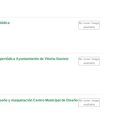
iódica
No cover image
available
 periódica
Ayuntamiento de Vitoria-Gasteiz
No cover image
available
diseño y maquetación Centro Municipal de Diseño
No cover image
available