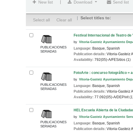
|
New list
Download
Send list
Select titles to:
Select all
Clear all
Festival Internacional de Teatro de
by
Vitoria-Gasteiz Ayuntamiento Dep
PUBLICACIONES
Language:
Basque
,
Spanish
SERIADAS
Publication details:
Vitoria-Gasteiz
A
Availability:
792(05)-A/FES/dos (1)
FotoArte : concurso fotográfico = 
by
Vitoria-Gasteiz Ayuntamiento Dep
PUBLICACIONES
Language:
Basque
,
Spanish
SERIADAS
Publication details:
Vitoria-Gasteiz
A
Availability:
77.092(05)-A/DEP/vit (1
HEI, Escuela Abierta de la Ciudadan
by
Vitoria-Gasteiz Ayuntamiento Serv
PUBLICACIONES
Language:
Basque
,
Spanish
SERIADAS
Publication details:
Vitoria-Gasteiz
A