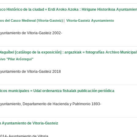
o Histórico de la ciudad = Erdi Aroko Azoka : Hirigune Historikoa
Ayuntamient
os del Casco Medieval (Vitoria-Gasteiz)
Vitoria-Gasteiz Ayuntamiento
yuntamiento de Vitoria-Gasteiz
2002-
Olaguíbel [catálogo de la exposición] : argazkiak = fotografías
Archivo Municipal
ivo "Pilar Aróstegui"
yuntamiento de Vitoria-Gasteiz
2018
licos municipales = Udal ordenantza fiskalak
publicación periódica
yuntamiento, Departamento de Hacienda y Patrimonio
1893-
n
Ayuntamiento de Vitoria-Gasteiz
2014-
Ayuntamiento de Vitoria