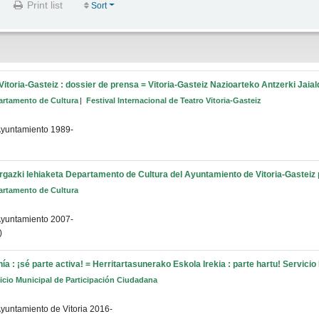
Print list
Sort
 Vitoria-Gasteiz : dossier de prensa = Vitoria-Gasteiz Nazioarteko Antzerki Jaial
artamento de Cultura
Festival Internacional de Teatro Vitoria-Gasteiz
yuntamiento
1989-
argazki lehiaketa
Departamento de Cultura del Ayuntamiento de Vitoria-Gasteiz
artamento de Cultura
yuntamiento
2007-
)
ía : ¡sé parte activa! = Herritartasunerako Eskola Irekia : parte hartu!
Servicio
icio Municipal de Participación Ciudadana
yuntamiento de Vitoria
2016-