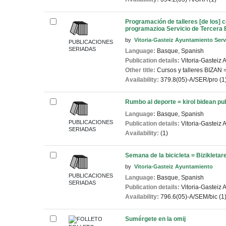
Programación de talleres [de los] 
programazioa
Servicio de Tercera
by
Vitoria-Gasteiz Ayuntamiento Serv
PUBLICACIONES
SERIADAS
Language:
Basque
,
Spanish
Publication details:
Vitoria-Gasteiz
A
Other title:
Cursos y talleres BIZAN 
Availability:
379.8(05)-A/SER/pro (1
Rumbo al deporte = kirol bidean
pu
Language:
Basque
,
Spanish
PUBLICACIONES
Publication details:
Vitoria-Gasteiz
A
SERIADAS
Availability:
(1)
Semana de la bicicleta = Bizikleta
by
Vitoria-Gasteiz Ayuntamiento
PUBLICACIONES
Language:
Basque
,
Spanish
SERIADAS
Publication details:
Vitoria-Gasteiz
A
Availability:
796.6(05)-A/SEM/bic (1
Sumérgete en la omij