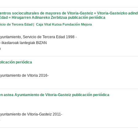
centros socioculturales de mayores de Vitoria-Gasteiz = Vitoria-Gasteizko adind
 Edad = Hirugarren Adinareko Zerbitzua
publicación periódica
icio de Tercera Edad
Caja Vital Kutxa Fundación Mejora
yuntamiento, Servicio de Tercera Edad
1998 -
= ikastaroak lantegiak BIZAN
)
blicación periódica
yuntamiento de Vitoria
2016-
ren astea
Ayuntamiento de Vitoria-Gasteiz
publicación periódica
yuntamiento de Vitoria-Gasteiz
2011-
)