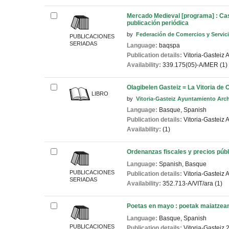
Mercado Medieval [programa] : Casc
publicación periódica
by
Federación de Comercios y Servici
PUBLICACIONES
SERIADAS
Language:
baqspa
Publication details:
Vitoria-Gasteiz
A
Availability:
339.175(05)-A/MER (1)
Olagibelen Gasteiz = La Vitoria de 
LIBRO
by
Vitoria-Gasteiz Ayuntamiento Arch
Language:
Basque
,
Spanish
Publication details:
Vitoria-Gasteiz
A
Availability:
(1)
Ordenanzas fiscales y precios púb
Language:
Spanish
,
Basque
PUBLICACIONES
Publication details:
Vitoria-Gasteiz
A
SERIADAS
Availability:
352.713-A/VIT/ara (1)
Poetas en mayo : poetak maiatzea
Language:
Basque
,
Spanish
PUBLICACIONES
Publication details:
Vitoria-Gasteiz