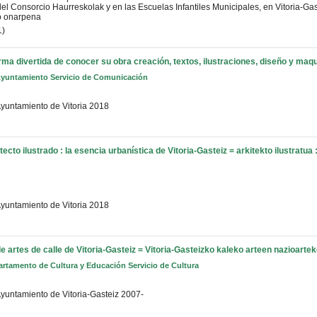
del Consorcio Haurreskolak y en las Escuelas Infantiles Municipales, en Vitoria-G
o onarpena
1)
orma divertida de conocer su obra
creación, textos, ilustraciones, diseño y maq
 Ayuntamiento Servicio de Comunicación
yuntamiento de Vitoria
2018
tecto ilustrado : la esencia urbanística de Vitoria-Gasteiz = arkitekto ilustratu
yuntamiento de Vitoria
2018
e artes de calle de Vitoria-Gasteiz = Vitoria-Gasteizko kaleko arteen nazioarte
artamento de Cultura y Educación Servicio de Cultura
yuntamiento de Vitoria-Gasteiz
2007-