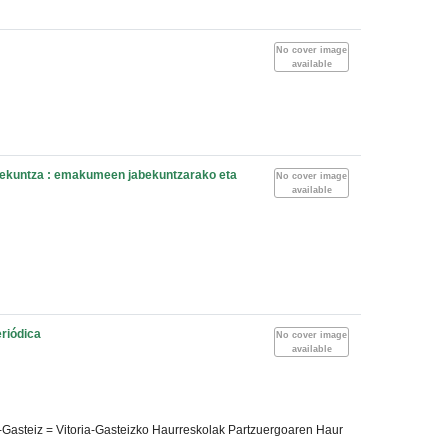
No cover image
available
abekuntza : emakumeen jabekuntzarako eta
No cover image
available
eriódica
No cover image
available
ia-Gasteiz = Vitoria-Gasteizko Haurreskolak Partzuergoaren Haur