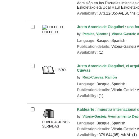
Admisión en las Escuelas Infantiles 
Eskoletako eta Udal Haur Eskoletak
Availability:
373.22(05)-A/ESC/ins (
Justo Antonio de Olaguíbel : una f
FOLLETO
by
Perales, Vicente
Vitoria-Gasteiz
Language:
Basque
,
Spanish
Publication details:
Vitoria-Gasteiz
A
Availability:
(1)
Justo Antonio de Olaguíbel, el arqui
LIBRO
Cuevas
by
Ruiz-Cuevas, Ramón
Language:
Basque
,
Spanish
Publication details:
Vitoria-Gasteiz
A
Availability:
(1)
Kaldearte : muestra internacional d
by
Vitoria-Gasteiz Ayuntamiento Dep
PUBLICACIONES
Language:
Basque
,
Spanish
SERIADAS
Publication details:
Vitoria-Gasteiz
A
Availability:
379.844(05)-A/KAL (1)