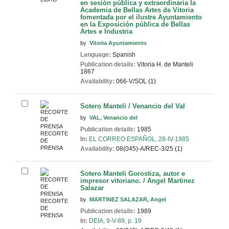
en sesión pública y extraordinaria la
Academia de Bellas Artes de Vitoria
fomentada por el ilustre Ayuntamiento
en la Exposición pública de Bellas
Artes e Industria
by
Vitoria Ayuntamiento
Language:
Spanish
Publication details:
Vitoria
H. de Manteli
1867
Availability:
066-V/SOL (1)
Sotero Manteli / Venancio del Val
by
VAL, Venancio del
Publication details:
1985
RECORTE
In:
EL CORREO ESPAÑOL, 28-IV-1985
DE
PRENSA
Availability:
08(045)-A/REC-3/25 (1)
Sotero Manteli Gorostiza, autor e
impresor vitoriano. / Angel Martinez
Salazar
by
MARTINEZ SALAZAR, Angel
RECORTE
DE
Publication details:
1989
PRENSA
In:
DEIA, 9-V-89, p. 19