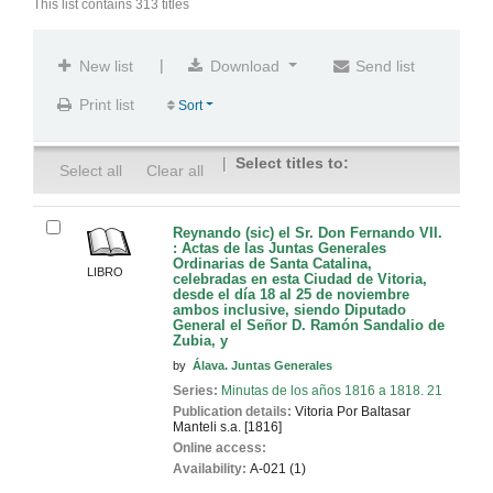
This list contains 313 titles
|
New list
Download
Send list
Print list
Sort
Select titles to:
Select all
Clear all
Reynando (sic) el Sr. Don Fernando VII.
: Actas de las Juntas Generales
Ordinarias de Santa Catalina,
LIBRO
celebradas en esta Ciudad de Vitoria,
desde el día 18 al 25 de noviembre
ambos inclusive, siendo Diputado
General el Señor D. Ramón Sandalio de
Zubia, y
by
Álava. Juntas Generales
Series:
Minutas de los años 1816 a 1818. 21
Publication details:
Vitoria
Por Baltasar
Manteli
s.a. [1816]
Online access:
Availability:
A-021 (1)