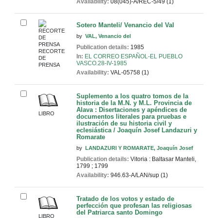
Availability:
08(045)-A/REC-5/49 (1)
Sotero Manteli/ Venancio del Val
by
VAL, Venancio del
Publication details:
1985
RECORTE
In:
EL CORREO ESPAÑOL-EL PUEBLO
DE
VASCO.28-IV-1985
PRENSA
Availability:
VAL-05758 (1)
Suplemento a los quatro tomos de la
historia de la M.N. y M.L. Provincia de
Alava : Disertaciones y apéndices de
LIBRO
documentos literales para pruebas e
ilustración de su historia civil y
eclesiástica / Joaquín Josef Landazuri y
Romarate
by
LANDAZURI Y ROMARATE, Joaquín Josef
Publication details:
Vitoria : Baltasar Manteli,
1799
;
1799
Availability:
946.63-A/LAN/sup (1)
Tratado de los votos y estado de
perfección que profesan las religiosas
del Patriarca santo Domingo
LIBRO