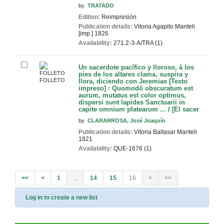
by
TRATADO
Edition:
Reimpresión
Publication details:
Vitoria
Agapito Manteli
[imp.]
1826
Availability:
271.2-3-A/TRA (1)
Un sacerdote pacífico y lloroso, á los
pies de los altares clama, suspira y
FOLLETO
llora, diciendo con Jeremias [Texto
impreso] : Quomodó obscuratum est
aurum, mutatus est color optimus,
dispersi sunt lapides Sanctuarii in
capite omnium platearum ... / [El sacer
by
CLARARROSA, José Joaquín
Publication details:
Vitoria
Baltasar Manteli
1821
Availability:
QUE-1676 (1)
<<
<
1
...
14
15
16
>
>>
Log in to create a new list