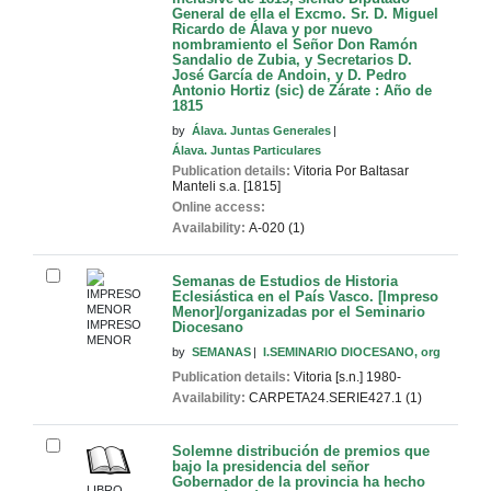
General de ella el Excmo. Sr. D. Miguel
Ricardo de Álava y por nuevo
nombramiento el Señor Don Ramón
Sandalio de Zubia, y Secretarios D.
José García de Andoin, y D. Pedro
Antonio Hortiz (sic) de Zárate : Año de
1815
by
Álava. Juntas Generales
Álava. Juntas Particulares
Publication details:
Vitoria
Por Baltasar
Manteli
s.a. [1815]
Online access:
Availability:
A-020 (1)
Semanas de Estudios de Historia
Eclesiástica en el País Vasco. [Impreso
Menor]/organizadas por el Seminario
IMPRESO
Diocesano
MENOR
by
SEMANAS
I.SEMINARIO DIOCESANO, org
Publication details:
Vitoria
[s.n.]
1980-
Availability:
CARPETA24.SERIE427.1 (1)
Solemne distribución de premios que
bajo la presidencia del señor
Gobernador de la provincia ha hecho
LIBRO