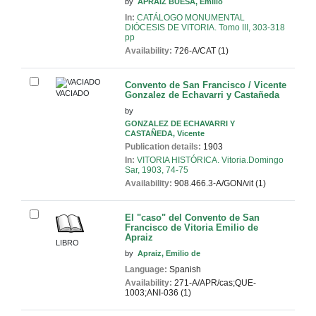
by
APRAIZ BUESA, Emilio
In:
CATÁLOGO MONUMENTAL
DIÓCESIS DE VITORIA. Tomo III, 303-318
pp
Availability:
726-A/CAT (1)
Convento de San Francisco / Vicente
VACIADO
Gonzalez de Echavarri y Castañeda
by
GONZALEZ DE ECHAVARRI Y
CASTAÑEDA, Vicente
Publication details:
1903
In:
VITORIA HISTÓRICA. Vitoria.Domingo
Sar, 1903, 74-75
Availability:
908.466.3-A/GON/vit (1)
El "caso" del Convento de San
Francisco de Vitoria
Emilio de
Apraiz
LIBRO
by
Apraiz, Emilio de
Language:
Spanish
Availability:
271-A/APR/cas;QUE-
1003;ANI-036 (1)