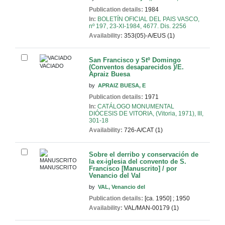
Publication details:
1984
In:
BOLETÍN OFICIAL DEL PAIS VASCO,
nº 197, 23-XI-1984, 4677. Dis. 2256
Availability:
353(05)-A/EUS (1)
San Francisco y Stº Domingo
VACIADO
(Conventos desaparecidos )/E.
Apraiz Buesa
by
APRAIZ BUESA, E
Publication details:
1971
In:
CATÁLOGO MONUMENTAL
DIÓCESIS DE VITORIA, (Vitoria, 1971), III,
301-18
Availability:
726-A/CAT (1)
Sobre el derribo y conservación de
la ex-iglesia del convento de S.
MANUSCRITO
Francisco [Manuscrito] / por
Venancio del Val
by
VAL, Venancio del
Publication details:
[ca. 1950]
;
1950
Availability:
VAL/MAN-00179 (1)