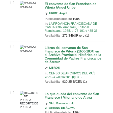
El convento de San Francisco de
VACIADO
Vitoria /Angel Uribe
by
URIBE, Angel
Publication details:
1985
In:
LA PROVINCIA FRANCISCANA DE
CANTABRIA. Aranzazu, Editorial
Franciscana, 1985, p. 78-101 y 435-36
Availability:
271.3-B/URI/pro (1)
Libros del convento de San
VACIADO
Francisco de Vitoria (1650-1834) en
el Archivo Provincial Histórico de la
Comunidad de Padres Franciscanos
de Zarauz
by
LIBROS
In:
CENSO DE ARCHIVOS DEL PAÍS
VASCO.Guipuzcoa, pg. 412
Availability:
930.25-B/CEN (1)
Lo que queda del convento de San
Francisco / Vitoriano de Alava
by
VAL, Venancio del
RECORTE DE
PRENSA
VITORIANO DE ÁLAVA
Publication details:
1964