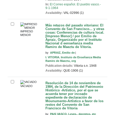
In:
El Correo español. El pueblo vasco.-
9-1-1964
Availability:
VAL-02996 (1)
Más retazos del pasado vitoriano: El
Convento de San Francisco... y otras
IMPRESO
cosas: Conferencias de cultura local.
MENOR
[Impreso Menor] / por Emilio de
Apraiz, Organizaido por el Instituto
Nacional d eenseñanza media
Ramiro de Maeztu de Vitoria.
by
APRAIZ, Emilio de
I. VITORIA. Instituto de Enseñanza Media
Ramiro de Maeztu, org
Publication details:
Vitoria
s.n.
1948
Availability:
QUE-1906 (1)
Resolución de 14 de noviembre de
VACIADO
1984, de la Dirección del Patrimonio
Histórico -Artístico, por el que se
acuerda tener por incoado
expediente de declaración de
Mounumento-Artístico a favor de los
restos del Convento de San
Francisco de Vitoria
by
PAIS VASCO. Leyes,, decretos, etc