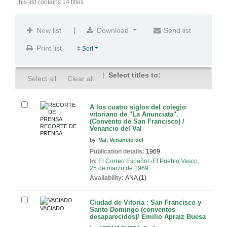
This list contains 14 titles
|
New list
Download
Send list
Print list
Sort
Select titles to:
Select all
Clear all
A los cuatro siglos del colegio
vitoriano de "La Anunciata".
(Convento de San Francisco) /
RECORTE DE
Venancio del Val
PRENSA
by
Val, Venancio del
Publication details:
1969
In:
El Correo Español -El Pueblo Vasco,
25 de marzo de 1969
Availability:
ANA (1)
Ciudad de Vitoria : San Francisco y
VACIADO
Santo Domingo (conventos
desaparecidos)/ Emilio Apraiz Buesa