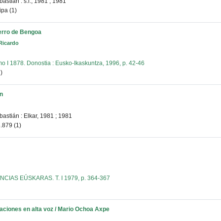
astián : s.i., 1981
;
1981
pa (1)
cerro de Bengoa
icardo
 1878. Donostia : Eusko-Ikaskuntza, 1996, p. 42-46
)
en
astián : Elkar, 1981
;
1981
879 (1)
CIAS EÚSKARAS. T. I 1979, p. 364-367
taciones en alta voz / Mario Ochoa Axpe