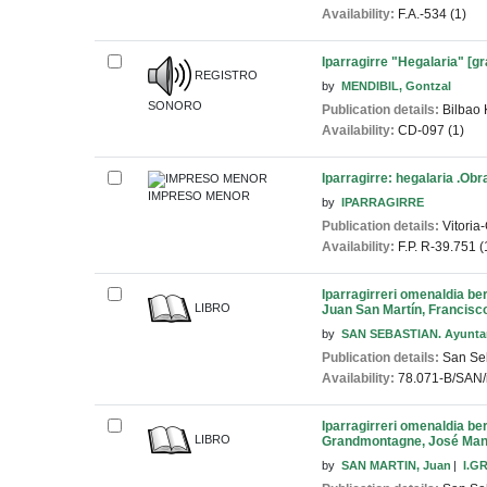
Availability:
F.A.-534 (1)
Iparragirre "Hegalaria" [g
REGISTRO
by
MENDIBIL, Gontzal
SONORO
Publication details:
Bilbao
Availability:
CD-097 (1)
Iparragirre: hegalaria .Ob
IMPRESO MENOR
by
IPARRAGIRRE
Publication details:
Vitoria
Availability:
F.P. R-39.751 (
Iparragirreri omenaldia b
LIBRO
Juan San Martín, Francis
by
SAN SEBASTIAN. Ayunta
Publication details:
San Seb
Availability:
78.071-B/SAN/i
Iparragirreri omenaldia be
LIBRO
Grandmontagne, José Mant
by
SAN MARTIN, Juan
I.G