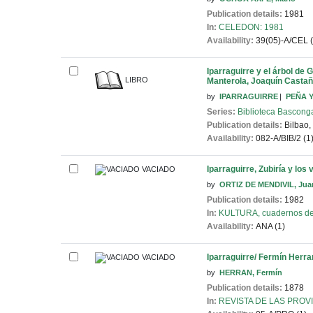
Publication details:
1981
In:
CELEDON: 1981
Availability:
39(05)-A/CEL (
Iparraguirre y el árbol de
LIBRO
Manterola, Joaquín Castañ
by
IPARRAGUIRRE
PEÑA Y
Series:
Biblioteca Bascong
Publication details:
Bilbao,
Availability:
082-A/BIB/2 (1
Iparraguirre, Zubiría y los 
VACIADO
by
ORTIZ DE MENDIVIL, Jua
Publication details:
1982
In:
KULTURA, cuadernos de c
Availability:
ANA (1)
Iparraguirre/ Fermín Herra
VACIADO
by
HERRAN, Fermín
Publication details:
1878
In:
REVISTA DE LAS PROVIN