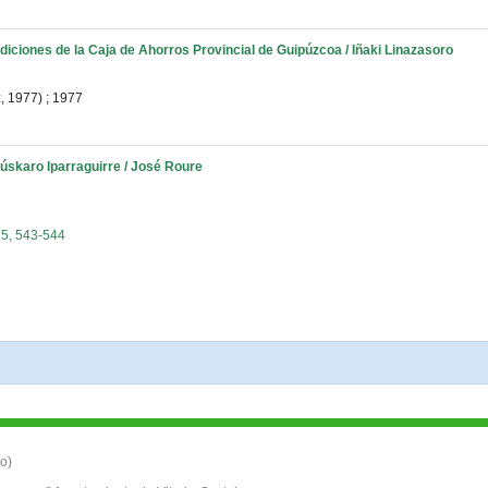
Ediciones de la Caja de Ahorros Provincial de Guipúzcoa / Iñaki Linazasoro
, 1977)
;
1977
 eúskaro Iparraguirre / José Roure
5, 543-544
o)