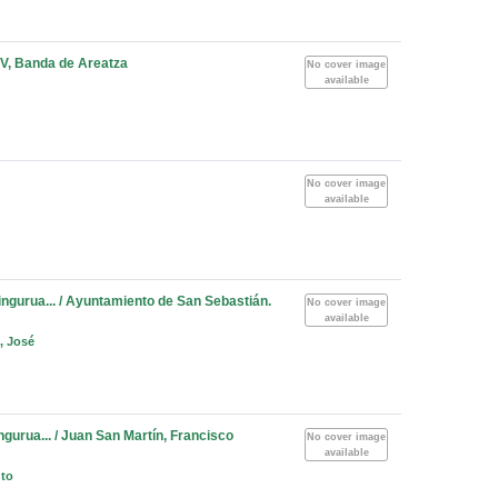
UPV, Banda de Areatza
No cover image
available
No cover image
available
ngurua... / Ayuntamiento de San Sebastián.
No cover image
available
, José
gurua... / Juan San Martín, Francisco
No cover image
available
nto