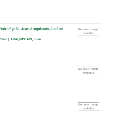
 Pedro Egaña, Juan Araquistain, José de
No cover image
available
Pedro
ARAQUISTAIN, Juan
No cover image
available
No cover image
available