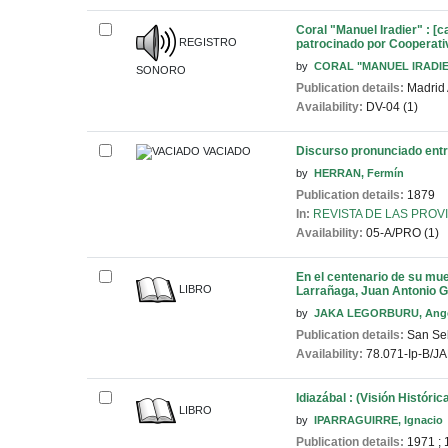
Coral "Manuel Iradier" : [c
REGISTRO
patrocinado por Cooperativ
by
CORAL "MANUEL IRADI
SONORO
Publication details:
Madrid
Availability:
DV-04 (1)
Discurso pronunciado entre
VACIADO
by
HERRAN, Fermín
Publication details:
1879
In:
REVISTA DE LAS PROVIN
Availability:
05-A/PRO (1)
En el centenario de su mu
LIBRO
Larrañaga, Juan Antonio 
by
JAKA LEGORBURU, Ange
Publication details:
San Seb
Availability:
78.071-Ip-B/JA
Idiazábal : (Visión Históric
LIBRO
by
IPARRAGUIRRE, Ignacio
Publication details:
1971
;