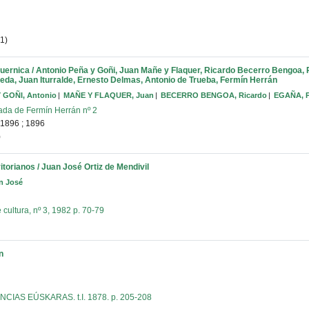
1)
 Guernica / Antonio Peña y Goñi, Juan Mañe y Flaquer, Ricardo Becerro Bengoa,
eda, Juan Iturralde, Ernesto Delmas, Antonio de Trueba, Fermín Herrán
 GOÑI, Antonio
MAÑE Y FLAQUER, Juan
BECERRO BENGOA, Ricardo
EGAÑA, 
ada de Fermín Herrán nº 2
 1896
;
1896
)
vitorianos / Juan José Ortiz de Mendivil
n José
ultura, nº 3, 1982 p. 70-79
n
CIAS EÚSKARAS. t.I. 1878. p. 205-208