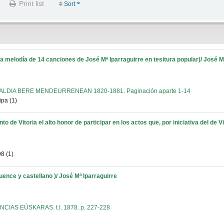
Print list
Sort
la melodía de 14 canciones de José Mª Iparraguirre en tesitura popular)/ José M
LDIA BERE MENDEURRENEAN 1820-1881. Paginación aparte 1-14
pa (1)
 de Vitoria el alto honor de participar en los actos que, por iniciativa del de Vil
8 (1)
ence y castellano )/ José Mª Iparraguirre
CIAS EÚSKARAS. t.I. 1878. p. 227-228