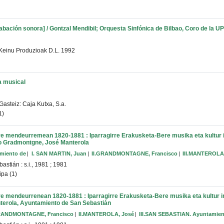
rabación sonora] / Gontzal Mendibil; Orquesta Sinfónica de Bilbao, Coro de la 
Keinu Produzioak
D.L. 1992
ra musical
-Gasteiz: Caja Kutxa, S.a.
1)
ere mendeurremean 1820-1881 : Iparragirre Erakusketa-Bere musika eta kultur i
co Gradmontgne, José Manterola
miento de
I. SAN MARTIN, Juan
II.GRANDMONTAGNE, Francisco
III.MANTEROLA
astián : s.i., 1981
;
1981
pa (1)
re mendeurrenean 1820-1881 : Iparragirre Erakusketa-Bere musika eta kultur in
erola, Ayuntamiento de San Sebastián
RANDMONTAGNE, Francisco
II.MANTEROLA, José
III.SAN SEBASTIAN. Ayuntamie