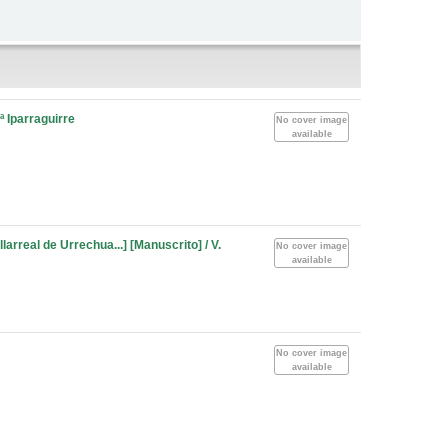
ª Iparraguirre
No cover image
available
larreal de Urrechua...] [Manuscrito] / V.
No cover image
available
No cover image
available