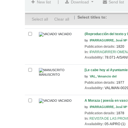
|
New list
Download
Send list
Select titles to:
Select all
Clear all
(Reproducción del texto y 
VACIADO
by
IPARRAGUIRRE, José Mª
Publication details:
1820
In:
IPARRAGIRRERI OMENA
Availability:
78.071-A/SAN/i
[Le cabe hoy al Ayuntamiento
MANUSCRITO
by
VAL, Venancio del
Publication details:
1977
Availability:
VAL/MAN-0029
A Moraza ( poesía en vascu
VACIADO
by
IPARRAGUIRRE, José Mª
Publication details:
1878
In:
REVISTA DE LAS PROVIN
Availability:
05-A/PRO (1)