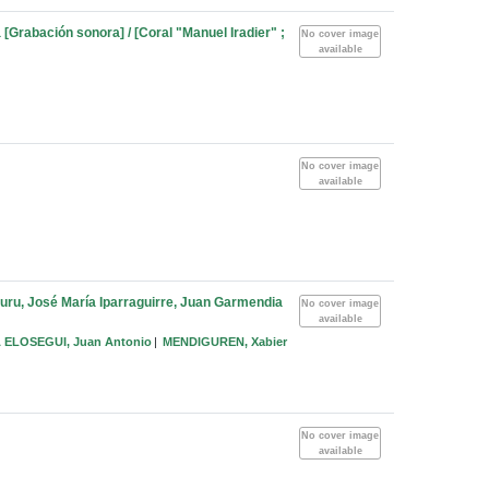
 [Grabación sonora] / [Coral "Manuel Iradier" ;
No cover image
available
No cover image
available
buru, José María Iparraguirre, Juan Garmendia
No cover image
available
ELOSEGUI, Juan Antonio
MENDIGUREN, Xabier
No cover image
available