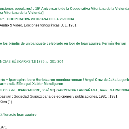
anciones populares] : 15º Aniversario de la Cooperativa Vitoriana de la Vivienda
a Vitoriana de la Vivienda]
ER"
COOPERATIVA VITORIANA DE LA VIVIENDA
Audio & Vídeo, Ediciones fonográficas
D. L. 1981
 los brindis de un banquete celebrado en loor de Iparraguirre/ Fermín Herran
CIAS EÚSKARAS.T.II 1879. p. 301-304
erte = Iparragirre bere Heriotzaren mendeurrenean / Angel Cruz de Jaka Legor
Garmendia Elósegui, Xabier Mendiguren
l Cruz de
IPARRAGIRRE, José Mª
GARMENDIA LARRAÑAGA, Juan
GARMENDIA 
astián : Sociedad Guipuzcoana de ediciones y publicaciones, 1981
;
1981
K/en (1)
a) / Ignacio Iparraguirre
1971