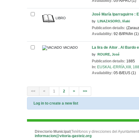
Availability:
05-A/PRO (1)
José María Iparraguirre : 
LIBRO
by
LINAZASORO, Iñaki
Publication details:
(Zarauz
Availability:
92-B/IPA/lin (1)
La lira de Aitor . Al Bardo
VACIADO
by
ROURE, José
Publication details:
1885
In:
EUSKAL-ERRÍA,XIII, 188
Availability:
05-B/EUS (1)
<<
<
1
2
>
>>
Log in to create a new list
Directorio Municipal
(Teléfonos y direcciones del Ayuntamient
informacion@vitoria-gasteiz.org