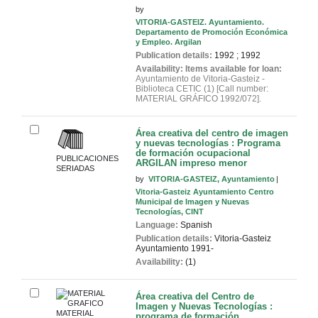
by
VITORIA-GASTEIZ. Ayuntamiento.
Departamento de Promoción Económica
y Empleo. Argilan
Publication details:
1992
;
1992
Availability:
Items available for loan:
Ayuntamiento de Vitoria-Gasteiz -
Biblioteca CETIC
(1)
Call number:
MATERIAL GRÁFICO 1992/072
.
Área creativa del centro de imagen
y nuevas tecnologías : Programa
de formación ocupacional
PUBLICACIONES
ARGILAN
impreso menor
SERIADAS
by
VITORIA-GASTEIZ, Ayuntamiento
Vitoria-Gasteiz Ayuntamiento Centro
Municipal de Imagen y Nuevas
Tecnologías, CINT
Language:
Spanish
Publication details:
Vitoria-Gasteiz
Ayuntamiento
1991-
Availability:
(1)
Área creativa del Centro de
Imagen y Nuevas Tecnologías :
MATERIAL
programa de formación