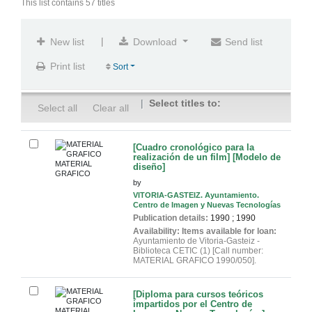
This list contains 57 titles
|
New list
Download
Send list
Print list
Sort
Select titles to:
Select all
Clear all
[Cuadro cronológico para la
realización de un film] [Modelo de
MATERIAL
diseño]
GRAFICO
by
VITORIA-GASTEIZ. Ayuntamiento.
Centro de Imagen y Nuevas Tecnologías
Publication details:
1990
;
1990
Availability:
Items available for loan:
Ayuntamiento de Vitoria-Gasteiz -
Biblioteca CETIC
(1)
Call number:
MATERIAL GRAFICO 1990/050
.
[Diploma para cursos teóricos
impartidos por el Centro de
MATERIAL