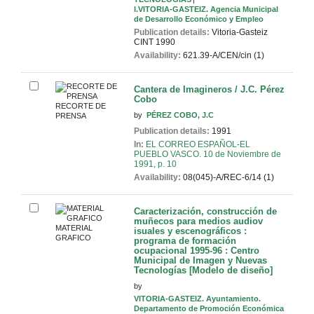
I.VITORIA-GASTEIZ. Agencia Municipal
de Desarrollo Económico y Empleo
Publication details:
Vitoria-Gasteiz
CINT
1990
Availability:
621.39-A/CEN/cin (1)
Cantera de Imagineros / J.C. Pérez
Cobo
RECORTE DE
by
PÉREZ COBO, J.C
PRENSA
Publication details:
1991
In:
EL CORREO ESPAÑOL-EL
PUEBLO VASCO. 10 de Noviembre de
1991, p. 10
Availability:
08(045)-A/REC-6/14 (1)
Caracterización, construcción de
muñecos para medios audiov
MATERIAL
isuales y escenográficos :
GRAFICO
programa de formación
ocupacional 1995-96 : Centro
Municipal de Imagen y Nuevas
Tecnologías [Modelo de diseño]
by
VITORIA-GASTEIZ. Ayuntamiento.
Departamento de Promoción Económica